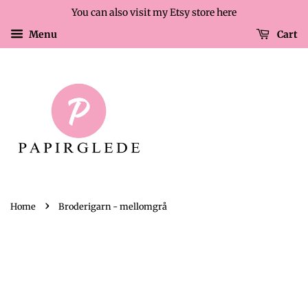
You can also visit my Etsy store here
Menu
Cart
›
Home
Broderigarn - mellomgrå