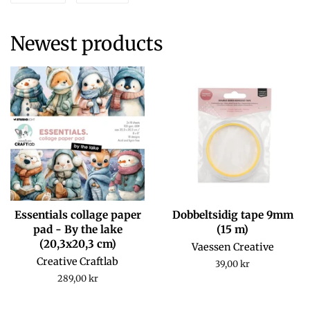
on
on
Facebook
Pinterest
Newest products
Essentials collage paper
Dobbeltsidig tape 9mm
pad - By the lake
(15 m)
(20,3x20,3 cm)
Vaessen Creative
Creative Craftlab
Regular
39,00 kr
price
Regular
289,00 kr
price