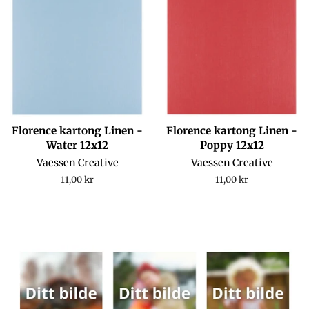
Florence kartong Linen -
Florence kartong Linen -
Water 12x12
Poppy 12x12
Vaessen Creative
Vaessen Creative
Regular
11,00 kr
Regular
11,00 kr
price
price