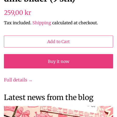
Regular
259,00 kr
price
Tax included.
Shipping
calculated at checkout.
Add to Cart
Buy it now
Full details →
Latest news from the blog