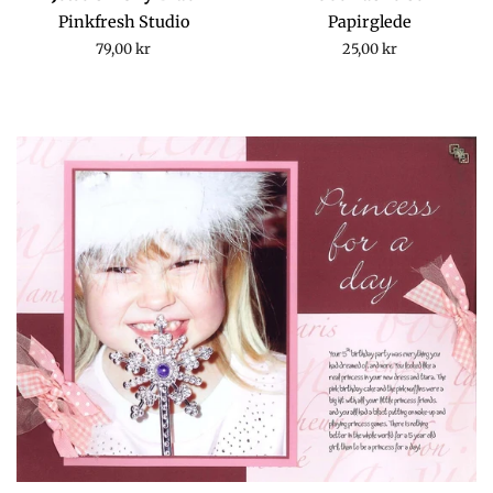
Pinkfresh Studio
Papirglede
Regular
79,00 kr
Regular
25,00 kr
price
price