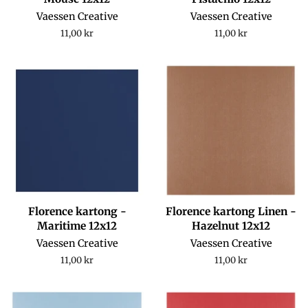
Vaessen Creative
Vaessen Creative
Regular
11,00 kr
Regular
11,00 kr
price
price
Florence kartong -
Florence kartong Linen -
Maritime 12x12
Hazelnut 12x12
Vaessen Creative
Vaessen Creative
Regular
11,00 kr
Regular
11,00 kr
price
price