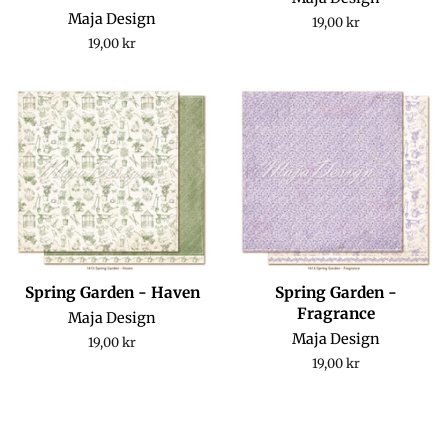
Maja Design
Regular
19,00 kr
price
Regular
19,00 kr
price
Spring Garden - Haven
Spring Garden -
Fragrance
Maja Design
Maja Design
Regular
19,00 kr
price
Regular
19,00 kr
price