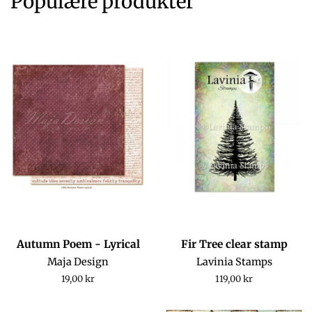
Populære produkter
Autumn Poem - Lyrical
Fir Tree clear stamp
Maja Design
Lavinia Stamps
Regular
19,00 kr
Regular
119,00 kr
price
price