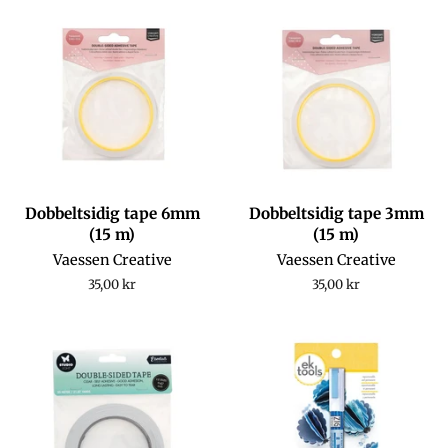
Dobbeltsidig tape 6mm
Dobbeltsidig tape 3mm
(15 m)
(15 m)
Vaessen Creative
Vaessen Creative
Regular
35,00 kr
Regular
35,00 kr
price
price