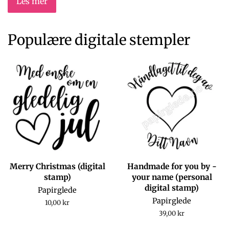
Les mer
Populære digitale stempler
Merry Christmas (digital
Handmade for you by -
stamp)
your name (personal
digital stamp)
Papirglede
Papirglede
Regular
10,00 kr
price
Regular
39,00 kr
price