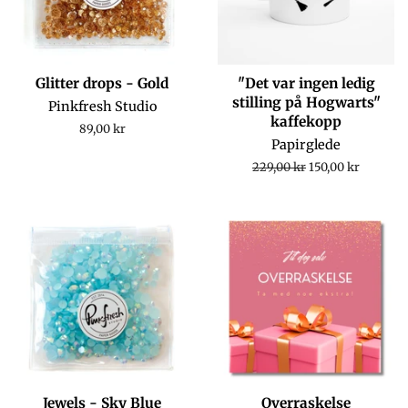
Glitter drops - Gold
"Det var ingen ledig
stilling på Hogwarts"
Pinkfresh Studio
kaffekopp
Regular
89,00 kr
Papirglede
price
Regular
229,00 kr
Sale
150,00 kr
price
price
Jewels - Sky Blue
Overraskelse