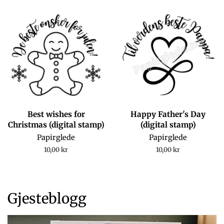
Best wishes for
Happy Father's Day
Christmas (digital stamp)
(digital stamp)
Papirglede
Papirglede
Regular
10,00 kr
Regular
10,00 kr
price
price
Gjesteblogg