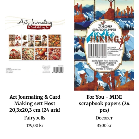
Art Journaling & Card
For You - MINI
Making sett Høst
scrapbook papers (24
20,3x20,3 cm (24 ark)
pcs)
Fairybells
Decorer
Regular
179,00 kr
Regular
35,00 kr
price
price