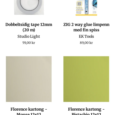
Dobbeltsidig tape 12mm
ZIG 2 way glue limpenn
(20 m)
med fin spiss
Studio Light
EK Tools
Regular
59,00 kr
Regular
89,00 kr
price
price
Florence kartong -
Florence kartong -
Mouse 12x12
Pistachio 12x12