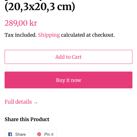
(20,3x20,3 cm)
Regular
289,00 kr
price
Tax included.
Shipping
calculated at checkout.
Add to Cart
Buy it now
Full details →
Share this Product
Share
Share
Pin it
Pin