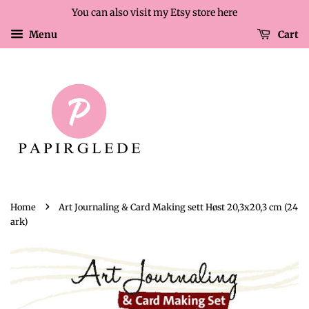
You can also visit my Etsy store here
Menu
Cart
›
Home
Art Journaling & Card Making sett Høst 20,3x20,3 cm (24
ark)