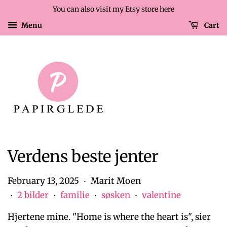
You can also visit my Etsy store here
Menu
Cart
Verdens beste jenter
February 13, 2025
Marit Moen
•
2 bilder
familie
søsken
valentine
•
•
•
•
Hjertene mine. "Home is where the heart is", sier