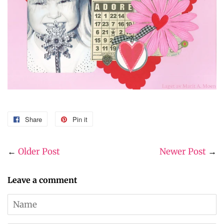
Share
Share
Pin it
Pin
on
on
Facebook
Pinterest
←
Older Post
Newer Post
→
Leave a comment
Name