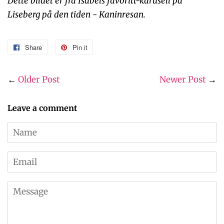
Dette bildet er fra Isabels favoritt-karusell på
Liseberg på den tiden - Kaninresan.
Share
Share
Pin it
Pin
on
on
Facebook
Pinterest
←
Older Post
Newer Post
→
Leave a comment
Name
Email
Message