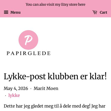
You can also visit my Etsy store here
Menu
Cart
Lykke-post klubben er klar!
May 4, 2026
Marit Moen
•
lykke
•
Dette har jeg gledet meg til å dele med deg! Jeg har