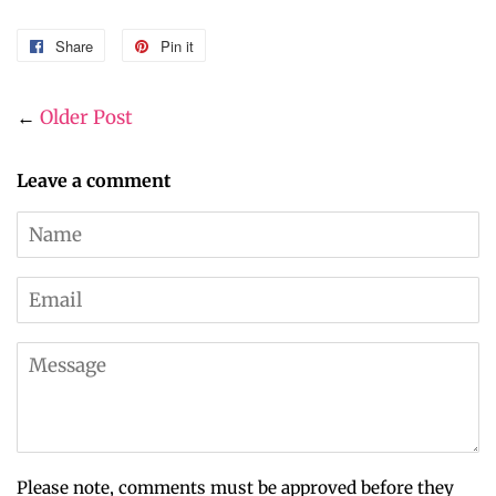
Share
Share
Pin it
Pin
on
on
Facebook
Pinterest
←
Older Post
Leave a comment
Name
Email
Message
Please note, comments must be approved before they